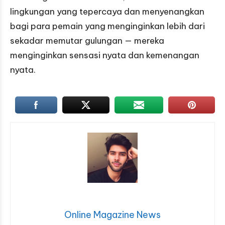
lingkungan yang tepercaya dan menyenangkan
bagi para pemain yang menginginkan lebih dari
sekadar memutar gulungan — mereka
menginginkan sensasi nyata dan kemenangan
nyata.
Online Magazine News