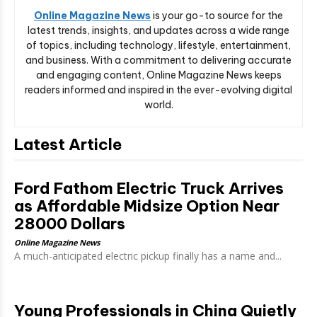
Online Magazine News
is your go-to source for the
latest trends, insights, and updates across a wide range
of topics, including technology, lifestyle, entertainment,
and business. With a commitment to delivering accurate
and engaging content, Online Magazine News keeps
readers informed and inspired in the ever-evolving digital
world.
Latest Article
Ford Fathom Electric Truck Arrives
as Affordable Midsize Option Near
28000 Dollars
Online Magazine News
A much-anticipated electric pickup finally has a name and...
Young Professionals in China Quietly