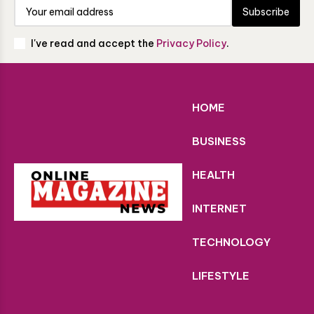
Subscribe
I've read and accept the
Privacy Policy
.
HOME
BUSINESS
HEALTH
INTERNET
TECHNOLOGY
LIFESTYLE